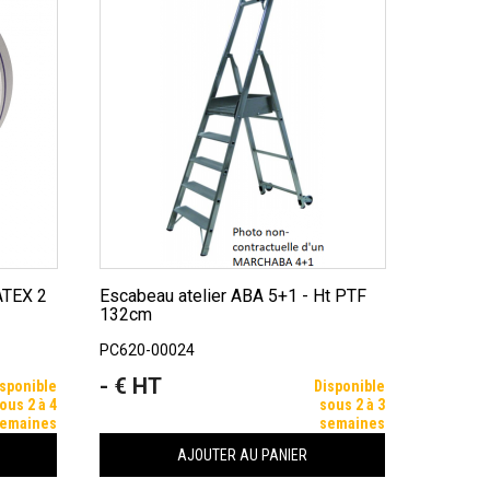
Escabeau atelier ABA 5+1 - Ht PTF
132cm
PC620-00024
- € HT
Prix
sponible
Disponible
ous 2 à 4
sous 2 à 3
emaines
semaines
AJOUTER AU PANIER