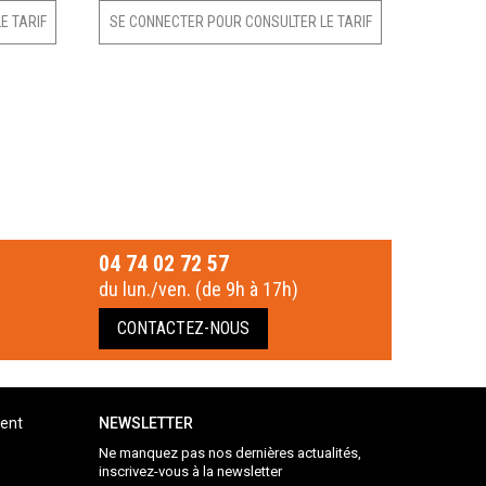
E TARIF
SE CONNECTER POUR CONSULTER LE TARIF
04 74 02 72 57
du lun./ven. (de 9h à 17h)
CONTACTEZ-NOUS
ient
NEWSLETTER
Ne manquez pas nos dernières actualités,
inscrivez-vous à la newsletter