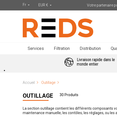
Fr
EUR €
Votre partenaire po


Services
Filtration
Distribution
Qua
Livraison rapide dans le
monde entier
Accueil
Outillage
OUTILLAGE
30 Produits
La section outillage contient les différents composants v
maintenance manuelle, les contôles, les réglages, ou les 