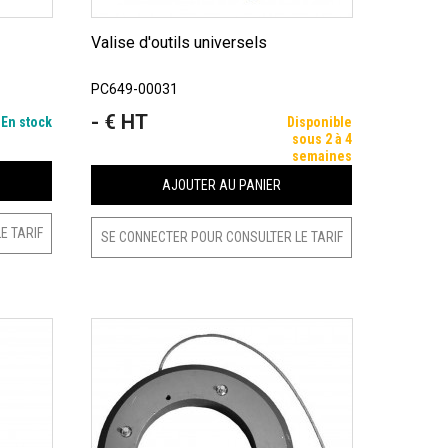
Valise d'outils universels
PC649-00031
- € HT
Prix
En stock
Disponible
sous 2 à 4
semaines
AJOUTER AU PANIER
E TARIF
SE CONNECTER POUR CONSULTER LE TARIF