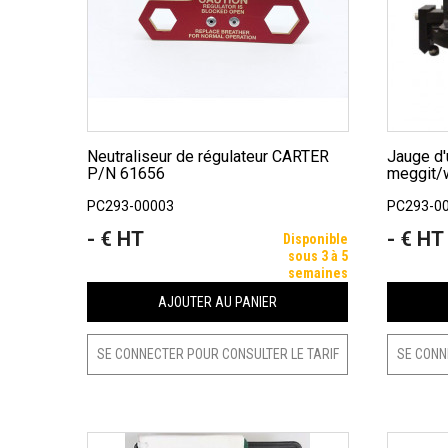
Neutraliseur de régulateur CARTER
Jauge d'usure vanne hydrant 4''
P/N 61656
meggit/w
PC293-00003
PC293-0
- € HT
- € HT
Prix
Prix
Disponible
sous 3 à 5
semaines
AJOUTER AU PANIER
SE CONNECTER POUR CONSULTER LE TARIF
SE CONN