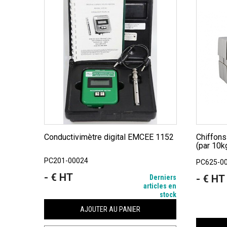
Conductivimètre digital EMCEE 1152
Chiffons blancs en coton pour atelier
(par 10k
PC201-00024
PC625-0
- € HT
Prix
- € HT
Derniers
Prix
articles en
stock
AJOUTER AU PANIER