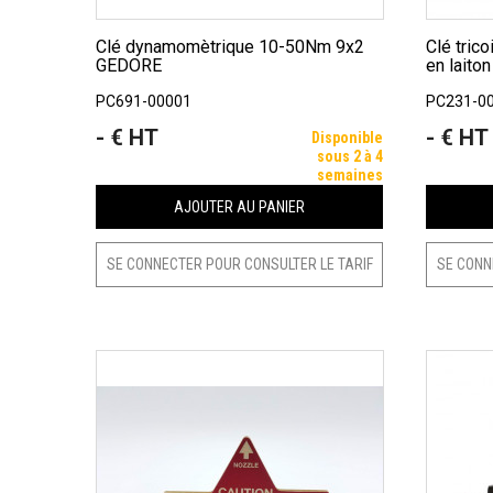
Clé dynamomètrique 10-50Nm 9x2
Clé tricoise universelle DN20 à DN65
GEDORE
en laiton
PC691-00001
PC231-0
- € HT
- € HT
Prix
Prix
Disponible
sous 2 à 4
semaines
AJOUTER AU PANIER
SE CONNECTER POUR CONSULTER LE TARIF
SE CONN