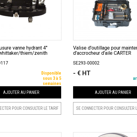
Valise d'outillage pour maintenance
hittaker/thiem/zenith
d'accrocheur d'aile CARTER
0117
SE293-00002
- € HT
Prix
Disponible
sous 3 à 5
ar
semaines
AJOUTER AU PANIER
AJOUTER AU PANIER
ECTER POUR CONSULTER LE TARIF
SE CONNECTER POUR CONSULTER L