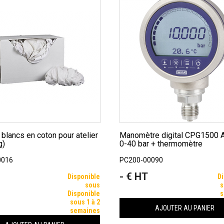
Manomètre digital CPG1500 ATEX 2
g)
0-40 bar + thermomètre
0016
PC200-00090
- € HT
Prix
Disponible
Di
sous
s
Disponible
s
sous 1 à 2
AJOUTER AU PANIER
semaines