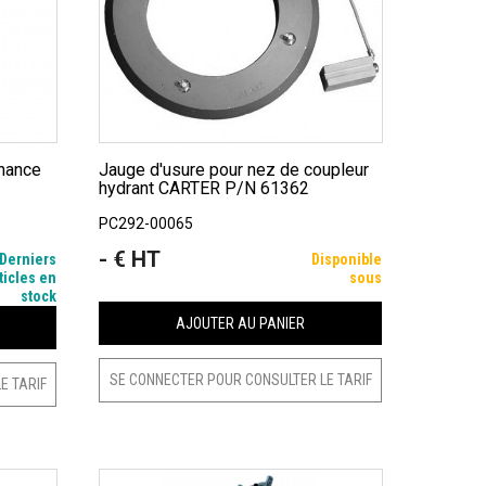
Jauge d'usure pour nez de coupleur
hydrant CARTER P/N 61362
PC292-00065
- € HT
Prix
Derniers
Disponible
ticles en
sous
stock
AJOUTER AU PANIER
SE CONNECTER POUR CONSULTER LE TARIF
E TARIF