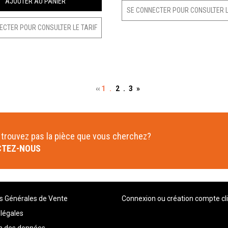
AJOUTER AU PANIER
SE CONNECTER POUR CONSULTER L
ECTER POUR CONSULTER LE TARIF
‹‹
1 .
2 .
3
»
trouvez pas la pièce que vous cherchez?
TEZ-NOUS
s Générales de Vente
Connexion ou création compte cl
légales