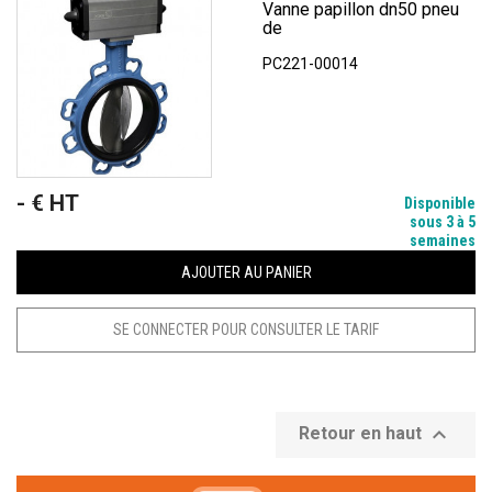
Vanne papillon dn50 pneu
de
PC221-00014
- € HT
Prix
Disponible
sous 3 à 5
semaines
AJOUTER AU PANIER
SE CONNECTER POUR CONSULTER LE TARIF

Retour en haut