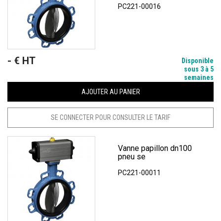
PC221-00016
- € HT
Prix
Disponible
sous 3 à 5
semaines
AJOUTER AU PANIER
SE CONNECTER POUR CONSULTER LE TARIF
Vanne papillon dn100
pneu se
PC221-00011