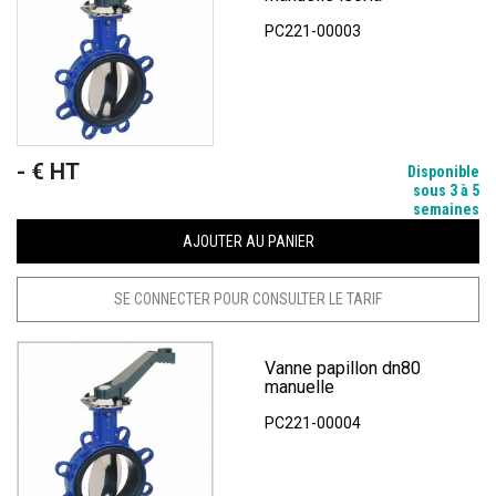
PC221-00003
- € HT
Prix
Disponible
sous 3 à 5
semaines
AJOUTER AU PANIER
SE CONNECTER POUR CONSULTER LE TARIF
Vanne papillon dn80
manuelle
PC221-00004