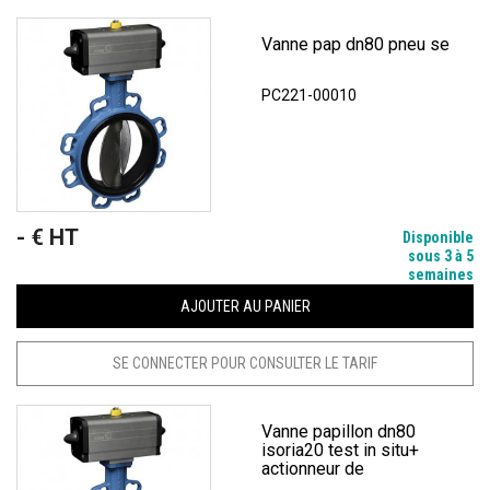
Vanne pap dn80 pneu se
PC221-00010
- € HT
Prix
Disponible
sous 3 à 5
semaines
AJOUTER AU PANIER
SE CONNECTER POUR CONSULTER LE TARIF
Vanne papillon dn80
isoria20 test in situ+
actionneur de