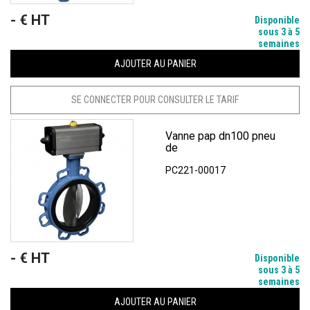
- € HT
Prix
Disponible
sous 3 à 5
semaines
AJOUTER AU PANIER
SE CONNECTER POUR CONSULTER LE TARIF
Vanne pap dn100 pneu
de
PC221-00017
- € HT
Prix
Disponible
sous 3 à 5
semaines
AJOUTER AU PANIER