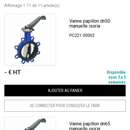
Affichage 1-11 de 11 article(s)
Vanne papillon dn50
manuelle isoria
PC221-00002
- € HT
Prix
Disponible
sous 3 à 5
semaines
AJOUTER AU PANIER
SE CONNECTER POUR CONSULTER LE TARIF
Vanne papillon dn65
manuelle isoria