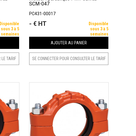
SCM-047
PC431-00017
- € HT
Prix
Disponible
Disponible
sous 3 à 5
sous 3 à 5
semaines
semaines
AJOUTER AU PANIER
LE TARIF
SE CONNECTER POUR CONSULTER LE TARIF