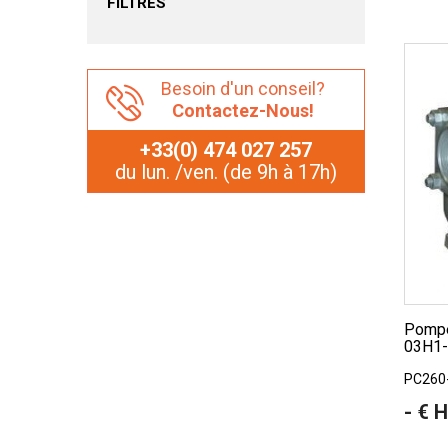
FILTRES
Besoin d'un conseil?
Contactez-Nous!
+33(0) 474 027 257
du lun. /ven. (de 9h à 17h)
Pompe centrifuge Gorman Rupp
03H1
PC260
- € 
Prix