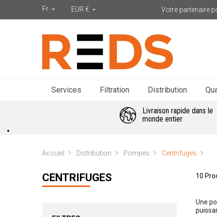
Fr
EUR €
Votre partenaire po


Services
Filtration
Distribution
Qua
Livraison rapide dans le
monde entier
Accueil
Distribution
Pompes
Centrifuges
CENTRIFUGES
10 Pro
Une po
puissa