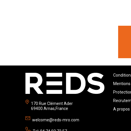
Condition
Mentions 
Protecti
Recrute
170 Rue Clément Ader
69400 Arnas,France
A propos
welcome@reds-mro.com