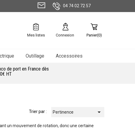
04 74 02 72 57
Mes listes
Connexion
Panier(0)
ctrique
Outillage
Accessoires
nco de port en France dès
0€ HT

Trier par :
Pertinence
quant un mouvement de rotation, donc une certaine