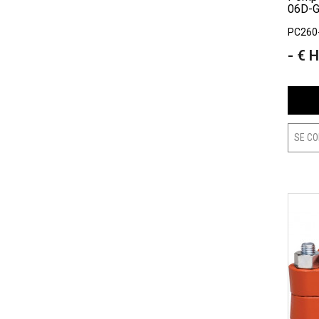
06D-
PC260
- € 
Prix
SE CO