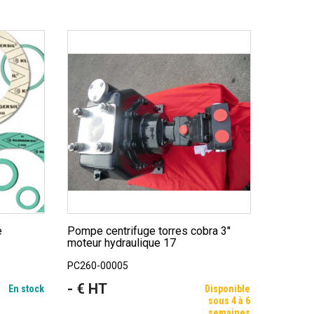
Pompe centrifuge torres cobra 3''
moteur hydraulique 17
PC260-00005
- € HT
Prix
En stock
Disponible
sous 4 à 6
semaines