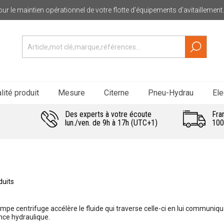
ur le maintien opérationnel de votre flotte d’équipements d’avitaillement.
lité produit
Mesure
Citerne
Pneu-Hydrau
Ele
Des experts à votre écoute
Fra
lun./ven. de 9h à 17h (UTC+1)
100
duits
mpe centrifuge accélère le fluide qui traverse celle-ci en lui communi
nce hydraulique.