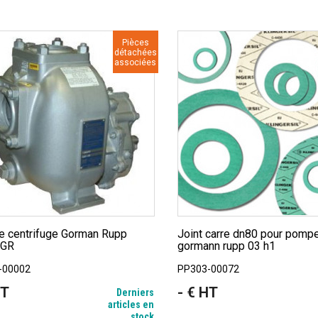
Pièces
détachées
associées
Joint carre dn80 pour pompe
-GR
gormann rupp 03 h1
-00002
PP303-00072
HT
- € HT
Prix
Derniers
articles en
stock