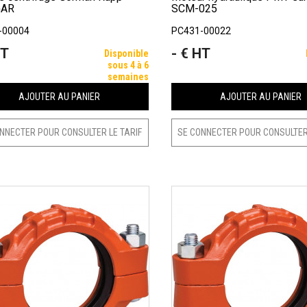
GAR
SCM-025
-00004
PC431-00022
HT
- € HT
Prix
Disponible
sous 4 à 6
semaines
AJOUTER AU PANIER
AJOUTER AU PANIER
NNECTER POUR CONSULTER LE TARIF
SE CONNECTER POUR CONSULTER 