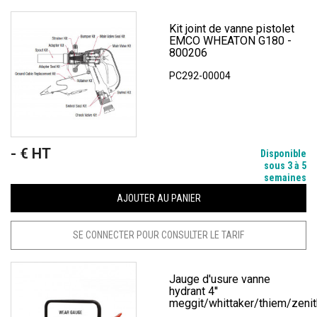
Kit joint de vanne pistolet
EMCO WHEATON G180 -
800206
PC292-00004
- € HT
Prix
Disponible
sous 3 à 5
semaines
AJOUTER AU PANIER
SE CONNECTER POUR CONSULTER LE TARIF
Jauge d'usure vanne
hydrant 4''
meggit/whittaker/thiem/zenit