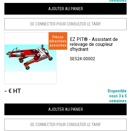
semaines
AJOUTER AU PANIER
SE CONNECTER POUR CONSULTER LE TARIF
Pièces
EZ PIT® - Assistant de
détachées
relevage de coupleur
associées
d'hydrant
SE524-00002
- € HT
Prix
Disponible
sous 3 à 5
semaines
AJOUTER AU PANIER
SE CONNECTER POUR CONSULTER LE TARIF