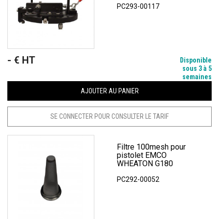
PC293-00117
- € HT
Prix
Disponible
sous 3 à 5
semaines
AJOUTER AU PANIER
SE CONNECTER POUR CONSULTER LE TARIF
Filtre 100mesh pour
pistolet EMCO
WHEATON G180
PC292-00052