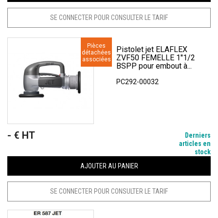
SE CONNECTER POUR CONSULTER LE TARIF
Pièces
Pistolet jet ELAFLEX
détachées
ZVF50 FEMELLE 1''1/2
associées
BSPP pour embout à...
PC292-00032
- € HT
Prix
Derniers
articles en
stock
AJOUTER AU PANIER
SE CONNECTER POUR CONSULTER LE TARIF