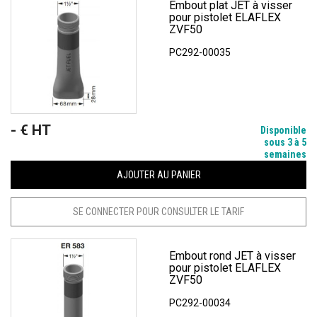
Embout plat JET à visser
pour pistolet ELAFLEX
ZVF50
PC292-00035
- € HT
Prix
Disponible
sous 3 à 5
semaines
AJOUTER AU PANIER
SE CONNECTER POUR CONSULTER LE TARIF
Embout rond JET à visser
pour pistolet ELAFLEX
ZVF50
PC292-00034