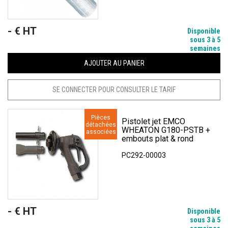
- € HT
Prix
Disponible
sous 3 à 5
semaines
AJOUTER AU PANIER
SE CONNECTER POUR CONSULTER LE TARIF
Pièces
Pistolet jet EMCO
détachées
WHEATON G180-PSTB +
associées
embouts plat & rond
PC292-00003
- € HT
Prix
Disponible
sous 3 à 5