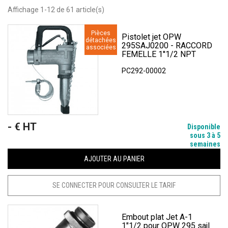
Affichage 1-12 de 61 article(s)
Pièces
Pistolet jet OPW
détachées
295SAJ0200 - RACCORD
associées
FEMELLE 1''1/2 NPT
PC292-00002
- € HT
Prix
Disponible
sous 3 à 5
semaines
AJOUTER AU PANIER
SE CONNECTER POUR CONSULTER LE TARIF
Embout plat Jet A-1
1"1/2 pour OPW 295 sajl