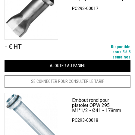
PC293-00017
- € HT
Prix
Disponible
sous 3 à 5
semaines
AJOUTER AU PANIER
SE CONNECTER POUR CONSULTER LE TARIF
Embout rond pour
pistolet OPW 295
M1''1/2 - Ø41 - 178mm
PC293-00018