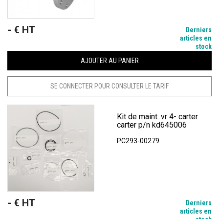
- € HT
Prix
Derniers
articles en
stock
AJOUTER AU PANIER
SE CONNECTER POUR CONSULTER LE TARIF
Kit de maint. vr 4- carter
carter p/n kd645006
PC293-00279
- € HT
Prix
Derniers
articles en