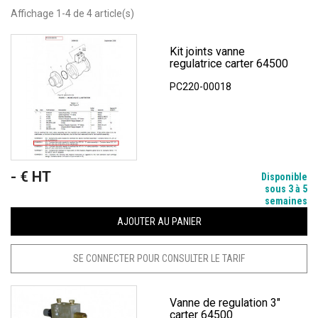
Affichage 1-4 de 4 article(s)
Kit joints vanne
regulatrice carter 64500
PC220-00018
- € HT
Prix
Disponible
sous 3 à 5
semaines
AJOUTER AU PANIER
SE CONNECTER POUR CONSULTER LE TARIF
Vanne de regulation 3"
carter 64500