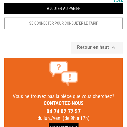
stock
AJOUTER AU PANIER
SE CONNECTER POUR CONSULTER LE TARIF

Retour en haut
Vous ne trouvez pas la pièce que vous cherchez?
CONTACTEZ-NOUS
04 74 02 72 57
du lun./ven. (de 9h à 17h)