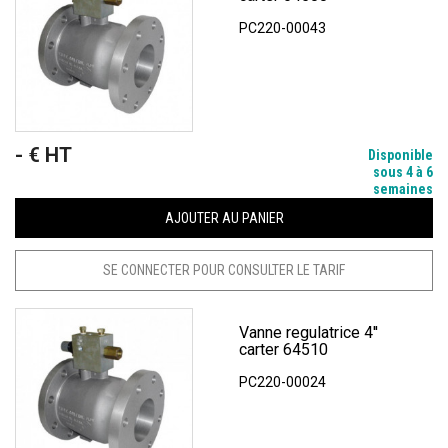
PC220-00043
- € HT
Prix
Disponible
sous 4 à 6
semaines
AJOUTER AU PANIER
SE CONNECTER POUR CONSULTER LE TARIF
Vanne regulatrice 4''
carter 64510
PC220-00024