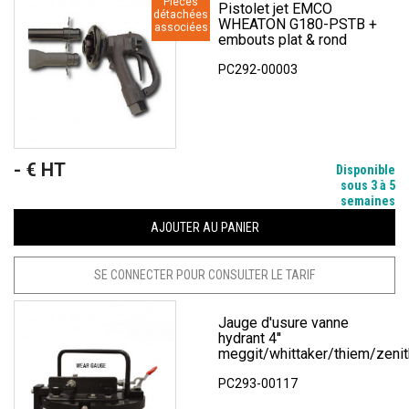
Pièces
Pistolet jet EMCO
détachées
WHEATON G180-PSTB +
associées
embouts plat & rond
PC292-00003
- € HT
Prix
Disponible
sous 3 à 5
semaines
AJOUTER AU PANIER
SE CONNECTER POUR CONSULTER LE TARIF
Jauge d'usure vanne
hydrant 4''
meggit/whittaker/thiem/zenit
PC293-00117