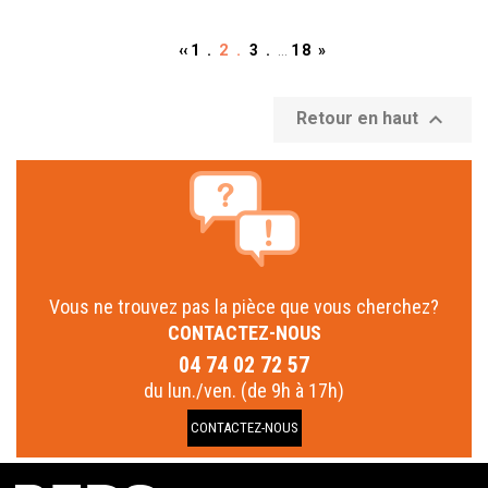
‹‹
1 .
2 .
3 .
…
18
»

Retour en haut
Vous ne trouvez pas la pièce que vous cherchez?
CONTACTEZ-NOUS
04 74 02 72 57
du lun./ven. (de 9h à 17h)
CONTACTEZ-NOUS