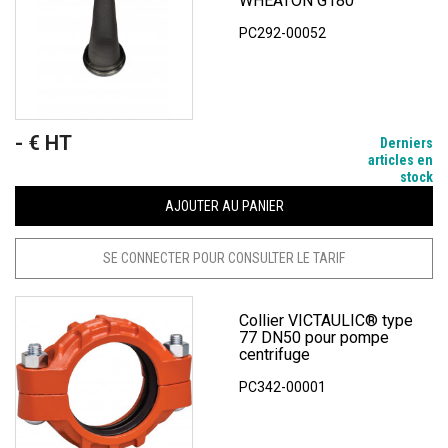
WHEATON G180
PC292-00052
- € HT
Prix
Derniers
articles en
stock
AJOUTER AU PANIER
SE CONNECTER POUR CONSULTER LE TARIF
Collier VICTAULIC® type
77 DN50 pour pompe
centrifuge
PC342-00001