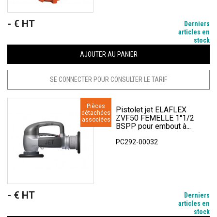
- € HT
Prix
Derniers
articles en
stock
AJOUTER AU PANIER
SE CONNECTER POUR CONSULTER LE TARIF
Pièces
Pistolet jet ELAFLEX
détachées
ZVF50 FEMELLE 1''1/2
associées
BSPP pour embout à...
PC292-00032
- € HT
Prix
Derniers
articles en
stock