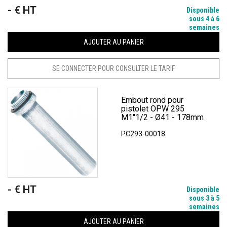
- € HT
Prix
Disponible
sous 4 à 6
semaines
AJOUTER AU PANIER
SE CONNECTER POUR CONSULTER LE TARIF
Embout rond pour
pistolet OPW 295
M1''1/2 - Ø41 - 178mm
PC293-00018
- € HT
Prix
Disponible
sous 3 à 5
semaines
AJOUTER AU PANIER