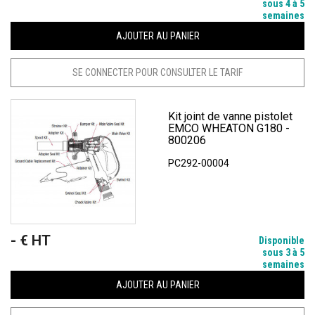
sous 4 à 5
semaines
AJOUTER AU PANIER
SE CONNECTER POUR CONSULTER LE TARIF
Kit joint de vanne pistolet
EMCO WHEATON G180 -
800206
PC292-00004
- € HT
Prix
Disponible
sous 3 à 5
semaines
AJOUTER AU PANIER