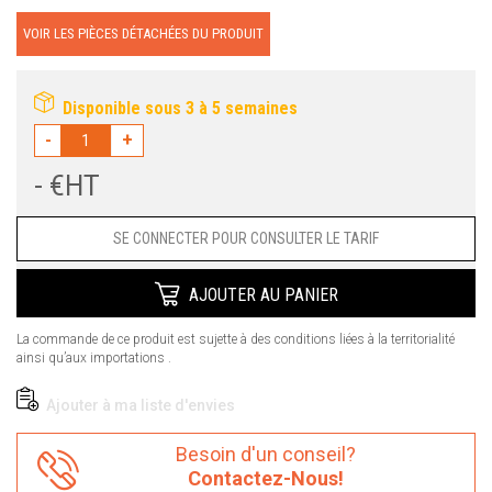
VOIR LES PIÈCES DÉTACHÉES DU PRODUIT
Disponible sous 3 à 5 semaines
-
+
- €HT
Prix
SE CONNECTER POUR CONSULTER LE TARIF
AJOUTER AU PANIER
La commande de ce produit est sujette à des conditions liées à la territorialité
ainsi qu’aux importations .
Ajouter à ma liste d'envies
Besoin d'un conseil?
Contactez-Nous!