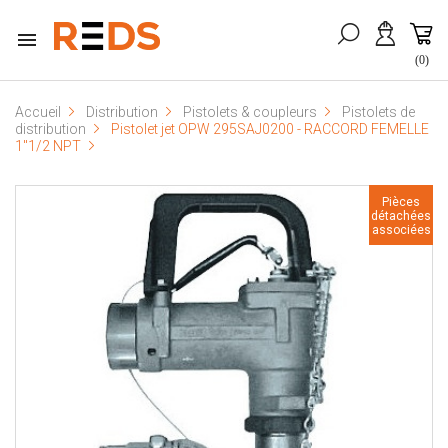

(0)
Accueil
Distribution
Pistolets & coupleurs
Pistolets de
distribution
Pistolet jet OPW 295SAJ0200 - RACCORD FEMELLE
1''1/2 NPT
Pièces
détachées
associées