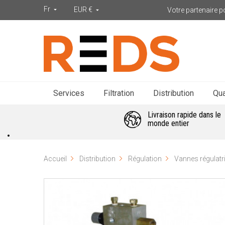
Fr
EUR €
Votre partenaire po


Services
Filtration
Distribution
Qua
Livraison rapide dans le
monde entier
Accueil
Distribution
Régulation
Vannes régulatr