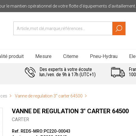
ur le maintien opérationnel de votre flotte d’équipements d’avitaillement.
lité produit
Mesure
Citerne
Pneu-Hydrau
Ele
Des experts à votre écoute
Fra
lun./ven. de 9h à 17h (UTC+1)
100
ices
Vanne de regulation 3" carter 64500
VANNE DE REGULATION 3" CARTER 64500
CARTER
Ref. REDS-MRO:PC220-00043