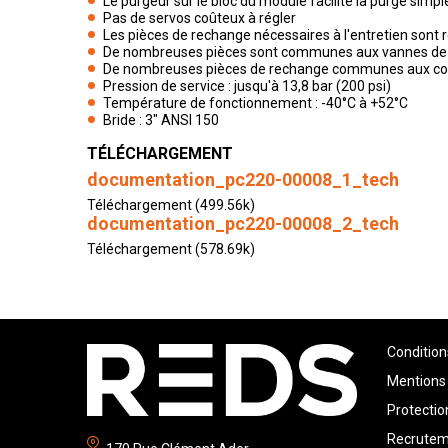
Le purgeur sur le bloc du module facilite la purge simpl
Pas de servos coûteux à régler
Les pièces de rechange nécessaires à l'entretien sont
De nombreuses pièces sont communes aux vannes de d
De nombreuses pièces de rechange communes aux couple
Pression de service : jusqu'à 13,8 bar (200 psi)
Température de fonctionnement : -40°C à +52°C
Bride : 3" ANSI 150
TÉLÉCHARGEMENT
documentation_pc220-00008_1_tech
Téléchargement (499.56k)
documentation_pc220-00008_2_tech
Téléchargement (578.69k)
Condition
Mentions 
Protecti
Recrute