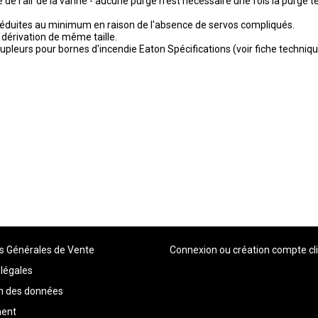
e de l'air de la vanne - aucune purge n'est nécessaire une fois la purge 
 réduites au minimum en raison de l'absence de servos compliqués.
érivation de même taille.
urs pour bornes d'incendie Eaton Spécifications (voir fiche technique
s Générales de Vente
Connexion ou création compte cl
légales
on des données
ment