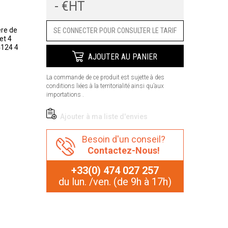
- €HT
Prix
ère de
SE CONNECTER POUR CONSULTER LE TARIF
et 4
4124 4
AJOUTER AU PANIER
La commande de ce produit est sujette à des
conditions liées à la territorialité ainsi qu’aux
importations .
Ajouter à ma liste d'envies
Besoin d'un conseil?
Contactez-Nous!
+33(0) 474 027 257
du lun. /ven. (de 9h à 17h)