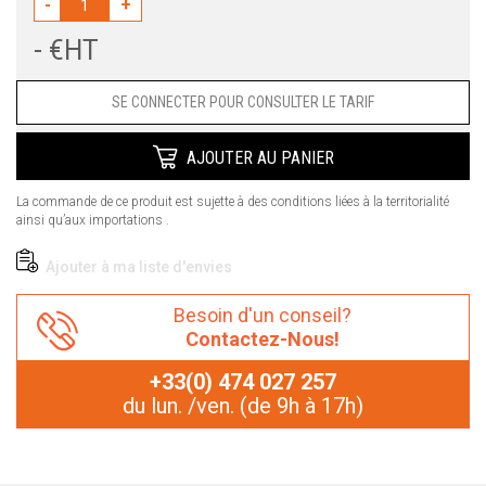
-
+
- €HT
Prix
SE CONNECTER POUR CONSULTER LE TARIF
AJOUTER AU PANIER
La commande de ce produit est sujette à des conditions liées à la territorialité
ainsi qu’aux importations .
Ajouter à ma liste d'envies
Besoin d'un conseil?
Contactez-Nous!
+33(0) 474 027 257
du lun. /ven. (de 9h à 17h)