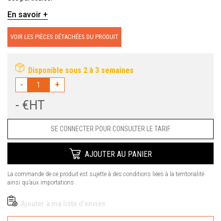
En savoir +
VOIR LES PIÈCES DÉTACHÉES DU PRODUIT
Disponible sous 2 à 3 semaines
-
+
- €HT
Prix
SE CONNECTER POUR CONSULTER LE TARIF
AJOUTER AU PANIER
La commande de ce produit est sujette à des conditions liées à la territorialité
ainsi qu’aux importations .
Ajouter à ma liste d'envies